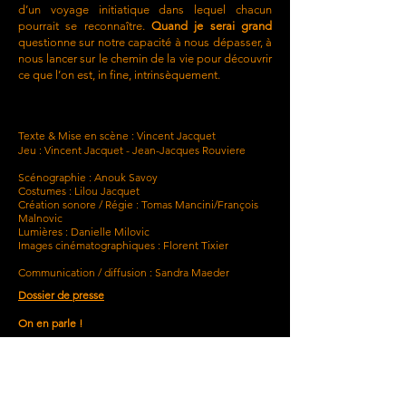
d’un voyage initiatique dans lequel chacun
pourrait se reconnaître.
Quand je serai grand
questionne sur notre capacité à nous dépasser, à
nous lancer sur le chemin de la vie pour découvrir
ce que l’on est, in fine, intrinsèquement.
Texte & Mise en scène : Vincent Jacquet
Jeu : Vincent Jacquet - Jean-Jacques Rouviere
Scénographie : Anouk Savoy
Costumes : Lilou Jacquet
Création sonore / Régie : Tomas Mancini/François
Malnovic
Lumières : Danielle Milovic
Images cinématographiques : Florent Tixier
Communication / diffusion : Sandra Maeder
Dossier de presse
On en parle !
La tête dans les étoiles
- La Pépinière - Fabien
Imhof
Un petit pas vers la réalité
- La Pépinière -
Jacques Sallin