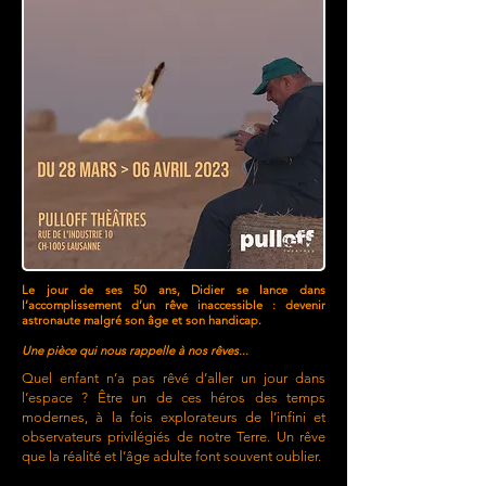
Le jour de ses 50 ans, Didier se lance dans
l’accomplissement d’un rêve inaccessible : devenir
astronaute malgré son âge et son handicap.
Une pièce qui nous rappelle à nos rêves...
Quel enfant n’a pas rêvé d’aller un jour dans
l’espace ? Être un de ces héros des temps
modernes, à la fois explorateurs de l’infini et
observateurs privilégiés de notre Terre. Un rêve
que la réalité et l’âge adulte font souvent oublier.