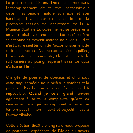
Le jour de ses 50 ans, Didier se lance dans
l’accomplissement de ce rêve inaccessible :
devenir astronaute malgré son âge et son
handicap. Il va tenter sa chance lors de la
prochaine session de recrutement de l’ESA
(Agence Spatiale Européenne) et se préparer à
un vol orbital avec une seule idée en tête : être
sélectionné et devenir Astronaute ! Mais Didier
n’est pas le seul témoin de l’accomplissement de
sa folle entreprise. Durant cette année singulière,
le réalisateur et journaliste, Florent Decoste le
suit caméra au poing, espérant saisir de quoi
réaliser un film…
Chargée de poésie, de douceur, et d’humour,
cette tragi-comédie nous révèle le combat et le
parcours d’un homme candide, face à un défi
impossible.
Quand je serai grand
renvoie
également à toute la complexité qu’ont les
images et ceux qui les capturent, à rester un
témoin passif – non influent et objectif - face à
l’extraordinaire.
Cette création théâtrale originale nous propose
de partager l’expérience de Didier, au travers